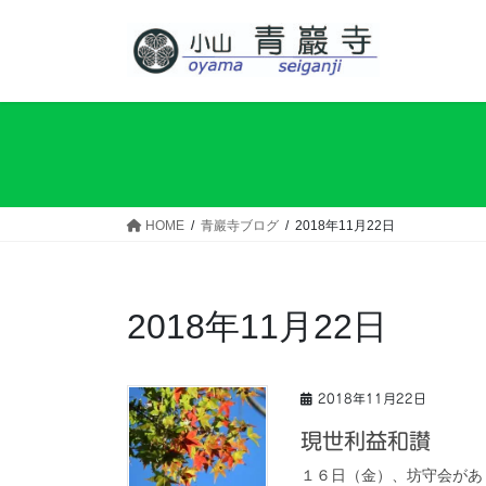
コ
ナ
ン
ビ
テ
ゲ
ン
ー
ツ
シ
へ
ョ
ス
ン
キ
に
ッ
移
HOME
青巖寺ブログ
2018年11月22日
プ
動
2018年11月22日
2018年11月22日
現世利益和讃
１６日（金）、坊守会があ