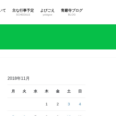
いて
主な行事予定
よびごえ
青巖寺ブログ
SCHEDULE
yobigoe
BLOG
2018年11月
月
火
水
木
金
土
日
1
2
3
4