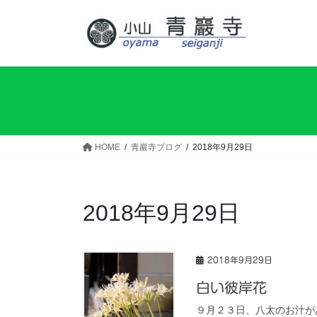
コ
ナ
ン
ビ
テ
ゲ
ン
ー
ツ
シ
へ
ョ
ス
ン
キ
に
ッ
移
HOME
青巖寺ブログ
2018年9月29日
プ
動
2018年9月29日
2018年9月29日
白い彼岸花
９月２３日、八太のお汁が