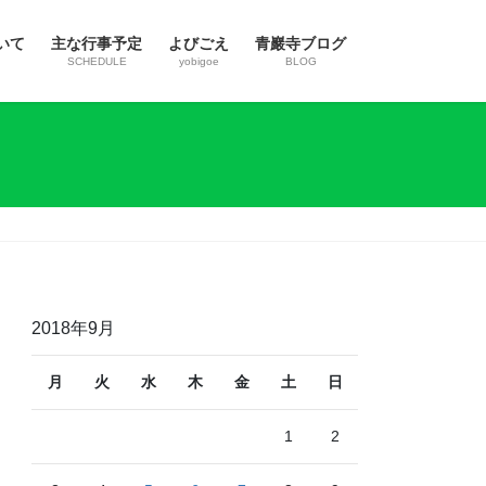
いて
主な行事予定
よびごえ
青巖寺ブログ
SCHEDULE
yobigoe
BLOG
2018年9月
月
火
水
木
金
土
日
1
2