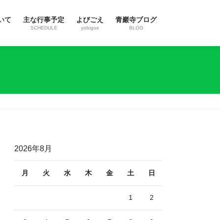
いて
主な行事予定
よびごえ
青巖寺ブログ
SCHEDULE
yobigoe
BLOG
2026年8月
月
火
水
木
金
土
日
1
2