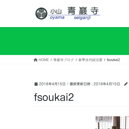
コ
ナ
ン
ビ
テ
ゲ
ン
ー
ツ
シ
へ
ョ
ス
ン
キ
に
ッ
移
HOME
青巖寺ブログ
春季永代経法要
fsoukai2
プ
動
2018年4月15日
/ 最終更新日時 :
2018年4月15日
fsoukai2