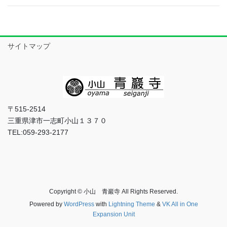
サイトマップ
〒515-2514
三重県津市一志町小山１３７０
TEL:059-293-2177
Copyright © 小山 青巖寺 All Rights Reserved.
Powered by
WordPress
with
Lightning Theme
&
VK All in One
Expansion Unit