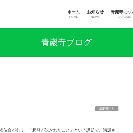
ホーム
お知らせ
青巖寺につ
HOME
NEWS
SEIGANJI
青巖寺ブログ
高田短大
潅仏会があり、「釈尊が説かれたこと」という講題で、講話さ