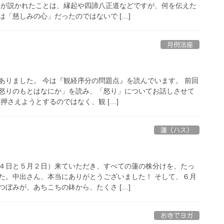
尊が説かれたことは、縁起や四諦八正道などですが、何を伝えた
「慈しみの心」だったのではないで […]
月例法座
ありました。 今は『観経序分の問題点』を読んでいます。 前回
怒りのもとはなにか」を読み、「怒り」についてお話しさせて
押さえようとするのではなく、観 […]
蓮（ハス）
４日と５月２日）来ていただき、すべての蓮の株分けを、たっ
た。中出さん、本当にありがとうございました！ そして、６月
ぼみが、あちこちの鉢から、たくさ […]
お寺でヨガ