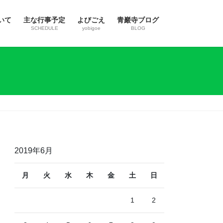
いて
主な行事予定
よびごえ
青巖寺ブログ
SCHEDULE
yobigoe
BLOG
2019年6月
月
火
水
木
金
土
日
1
2