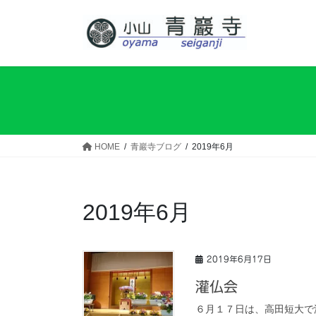
コ
ナ
ン
ビ
テ
ゲ
ン
ー
ツ
シ
へ
ョ
ス
ン
キ
に
ッ
移
HOME
青巖寺ブログ
2019年6月
プ
動
2019年6月
2019年6月17日
灌仏会
６月１７日は、高田短大で