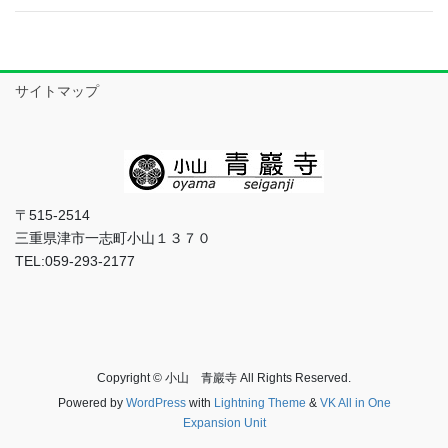
サイトマップ
〒515-2514
三重県津市一志町小山１３７０
TEL:059-293-2177
Copyright © 小山 青巖寺 All Rights Reserved.
Powered by
WordPress
with
Lightning Theme
&
VK All in One
Expansion Unit