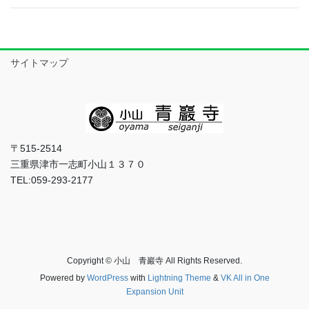
サイトマップ
〒515-2514
三重県津市一志町小山１３７０
TEL:059-293-2177
Copyright © 小山 青巖寺 All Rights Reserved.
Powered by
WordPress
with
Lightning Theme
&
VK All in One
Expansion Unit