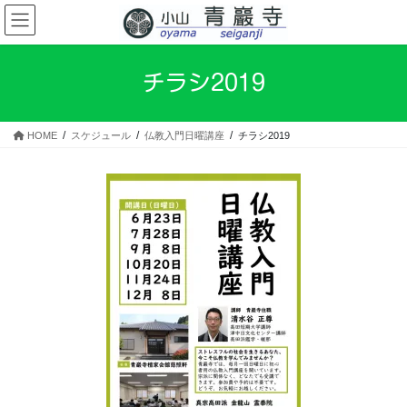
コ
ナ
ン
ビ
テ
ゲ
ン
ー
チラシ2019
ツ
シ
へ
ョ
ス
ン
HOME
スケジュール
仏教入門日曜講座
チラシ2019
キ
に
ッ
移
プ
動