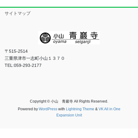
サイトマップ
〒515-2514
三重県津市一志町小山１３７０
TEL:059-293-2177
Copyright © 小山 青巖寺 All Rights Reserved.
Powered by
WordPress
with
Lightning Theme
&
VK All in One
Expansion Unit