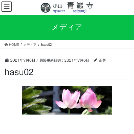
コ
ナ
ン
ビ
テ
ゲ
ン
ー
メディア
ツ
シ
へ
ョ
ス
ン
HOME
メディア
hasu02
キ
に
ッ
移
プ
動
2021年7月6日
/ 最終更新日時 :
2021年7月6日
正尊
hasu02